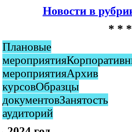
Новости в рубр
* * *
Плановые
мероприятия
Корпоративн
мероприятия
Архив
курсов
Образцы
документов
Занятость
аудиторий
2024 год