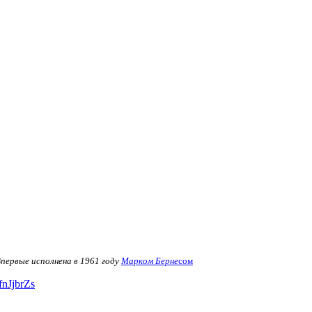
Впервые исполнена в 1961 году
Марком Берне
сом
fnJjbrZs