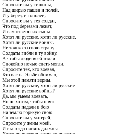
Спросите вы у тишины,
Над ширью пашен и полей,
И у берез, и тополей,
Спросите вы у тех солдат,
Что под березами лежат,
И вам ответят их сыны
Хотят ли русские, хотят ли русские,
Хотят ли русские войны.
Не только за свою страну
Солдаты гибли в ту войну,
А чтобы люди всей земли
Спокойно ночью спать могли.
Спросите тех, кто воевал,
Кто вас на Эльбе обнимал,
Мы этой памяти верны.
Хотят ли русские, хотят ли русские
Хотят ли русские войны?
Да, мы умеем воевать,
Но не хотим, чтобы опять
Солдаты падали в бою
На землю горькую свою.
Спросите вы у матерей,
Спросите у жены моей,
И вы тогда понять должны
Хотят ли русские, хотят ли русские