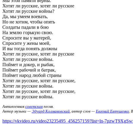
Мы этой памяти верны.
Хотят ли русские, хотят ли русские
Хотят ли русские войны?
Да, мы умеем воевать,
Но не хотим, чтобы опять
Солдаты падали в бою
На землю горькую свою.
Спросите вы у матерей,
Спросите у жены моей,
И вы тогда понять должны
Хотят ли русские, хотят ли русские
Хотят ли русские войны.
Поймет и докер, и рыбак,
Поймет рабочий и батрак,
Поймет народ любой страны
Хотят ли русские, хотят ли русские,
Хотят ли русские войны.
Хотят ли русские, хотят ли русские,
Хотят ли русские войны.
Антивоенная
советская
песня.
Автор музыки —
Эдуард Колмановский
, автор слов —
Евгений Евтушенко
. 
https://vkvideo.ru/video23235495_456257159?list=ln-7pzwT9XgSw