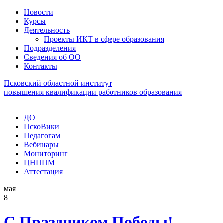
Новости
Курсы
Деятельность
Проекты ИКТ в сфере образования
Подразделения
Сведения об ОО
Контакты
Псковский областной институт
повышения квалификации работников образования
ДО
ПскоВики
Педагогам
Вебинары
Мониторинг
ЦНППМ
Аттестация
мая
8
С Праздником Победы!