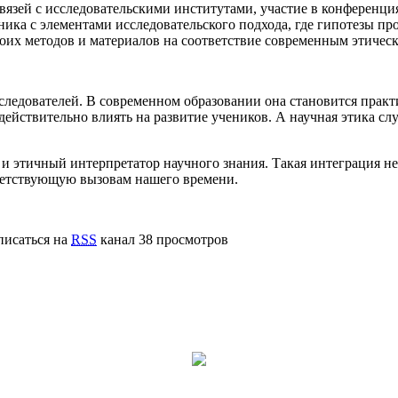
связей с исследовательскими институтами, участие в конференци
ника с элементами исследовательского подхода, где гипотезы пр
воих методов и материалов на соответствие современным этичес
следователей. В современном образовании она становится прак
ействительно влиять на развитие учеников. А научная этика сл
 и этичный интерпретатор научного знания. Такая интеграция не
ветствующую вызовам нашего времени.
исаться на
RSS
канал
38 просмотров