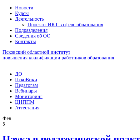
Новости
Курсы
Деятельность
Проекты ИКТ в сфере образования
Подразделения
Сведения об ОО
Контакты
Псковский областной институт
повышения квалификации работников образования
ДО
ПскоВики
Педагогам
Вебинары
Мониторинг
ЦНППМ
Аттестация
Фев
5
Наука в педагогической прак