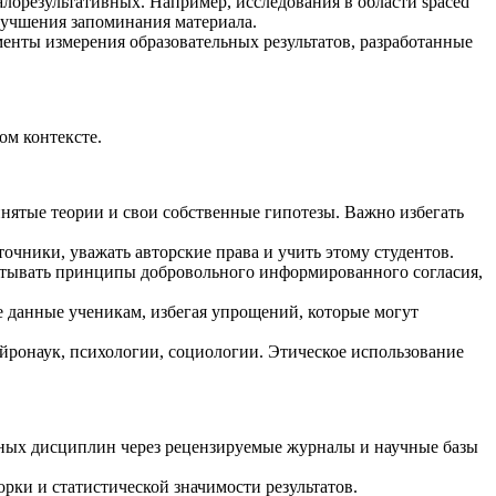
алорезультативных. Например, исследования в области spaced
 улучшения запоминания материала.
менты измерения образовательных результатов, разработанные
ом контексте.
нятые теории и свои собственные гипотезы. Важно избегать
очники, уважать авторские права и учить этому студентов.
итывать принципы добровольного информированного согласия,
ые данные ученикам, избегая упрощений, которые могут
ейронаук, психологии, социологии. Этическое использование
жных дисциплин через рецензируемые журналы и научные базы
рки и статистической значимости результатов.