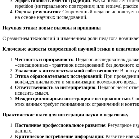
Эффективность вместо традиции
: Наука помогает отде
repetition (интервального повторения) или retrieval pra
Оценка результатов
: Современный педагог использует н
на основе научных исследований.
Научная этика: новые вызовы и принципы
С развитием технологий и изменением роли педагога возникае
Ключевые аспекты современной научной этики в педагогик
Честность и прозрачность
: Педагог-исследователь долж
«сенсационных» трактовок исследований без должного ко
Уважение к интеллектуальной собственности
: В эпоху
Этика образовательных исследований
: При проведени
конфиденциальности и минимизации возможного вреда.
Ответственность за интерпретацию
: Педагог несет отв
исказить смысл.
Междисциплинарная интеграция с осторожностью
: Со
этих данных требует понимания их ограничений и контек
Практические шаги для интеграции науки в педагогику
Постоянное профессиональное развитие
: Регулярное и
данных.
Критическое потребление информации
: Развитие навы