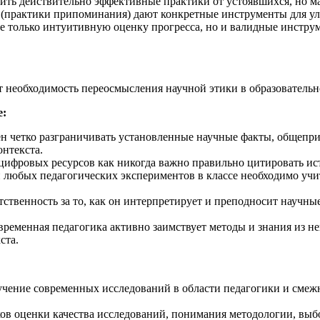
лить действительно эффективные практики от устоявшихся, но м
ctice (практики припоминания) дают конкретные инструменты для
е только интуитивную оценку прогресса, но и валидные инстру
т необходимость переосмысления научной этики в образовательн
е:
ен четко разграничивать установленные научные факты, общепри
нтекста.
 цифровых ресурсов как никогда важно правильно цитировать ист
и любых педагогических экспериментов в классе необходимо уч
етственность за то, как он интерпретирует и преподносит научн
временная педагогика активно заимствует методы и знания из н
ста.
зучение современных исследований в области педагогики и сме
ков оценки качества исследований, понимания методологии, выбо