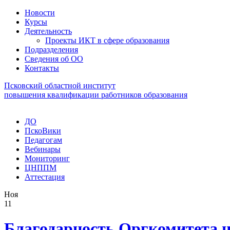
Новости
Курсы
Деятельность
Проекты ИКТ в сфере образования
Подразделения
Сведения об ОО
Контакты
Псковский областной институт
повышения квалификации работников образования
ДО
ПскоВики
Педагогам
Вебинары
Мониторинг
ЦНППМ
Аттестация
Ноя
11
Благодарность Оргкомитета н