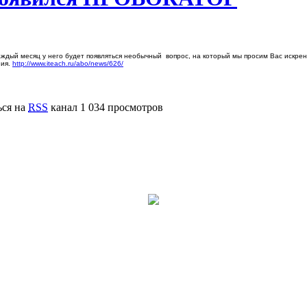
аждый месяц у него будет появляться необычный вопрос, на который мы просим Вас искрен
ния.
http://www.iteach.ru/abo/news/626/
ься на
RSS
канал
1 034 просмотров