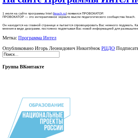
1 июля на сайте программы Intel (
iteach.ru
) появился ПРОВОКАТОР.
ПРОВОКАТОР — это интерактивное зеркало мысли педагогического сообщества Iteach.
Он находится на главной странице и пытается спровоцировать Вас немного подумать. К
мнения в виде диаграмм, постоянно подпитывая Вас новой информацией для размышле
Метка:
Программа Интел
Опубликовано Игорь Леонидович Никитёнок
РЦДО
Подписат
Группа ВКонтакте