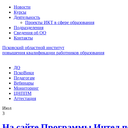
Новости
Курсы
Деятельность
Проекты ИКТ в сфере образования
Подразделения
Сведения об ОО
Контакты
Псковский областной институт
повышения квалификации работников образования
ДО
ПскоВики
Педагогам
Вебинары
Мониторинг
ЦНППМ
Аттестация
Июл
3
На сайте Программы Интел